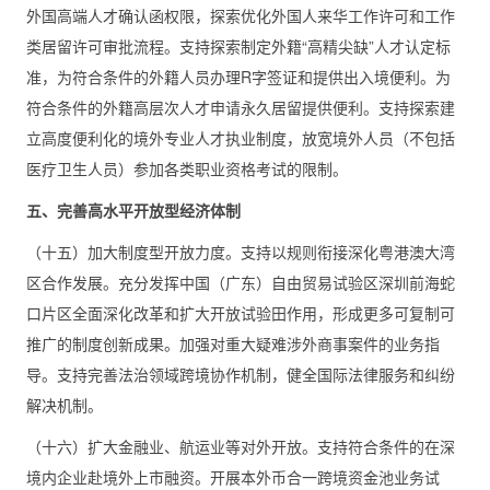
外国高端人才确认函权限，探索优化外国人来华工作许可和工作
类居留许可审批流程。支持探索制定外籍“高精尖缺”人才认定标
准，为符合条件的外籍人员办理R字签证和提供出入境便利。为
符合条件的外籍高层次人才申请永久居留提供便利。支持探索建
立高度便利化的境外专业人才执业制度，放宽境外人员（不包括
医疗卫生人员）参加各类职业资格考试的限制。
五、完善高水平开放型经济体制
（十五）加大制度型开放力度。支持以规则衔接深化粤港澳大湾
区合作发展。充分发挥中国（广东）自由贸易试验区深圳前海蛇
口片区全面深化改革和扩大开放试验田作用，形成更多可复制可
推广的制度创新成果。加强对重大疑难涉外商事案件的业务指
导。支持完善法治领域跨境协作机制，健全国际法律服务和纠纷
解决机制。
（十六）扩大金融业、航运业等对外开放。支持符合条件的在深
境内企业赴境外上市融资。开展本外币合一跨境资金池业务试