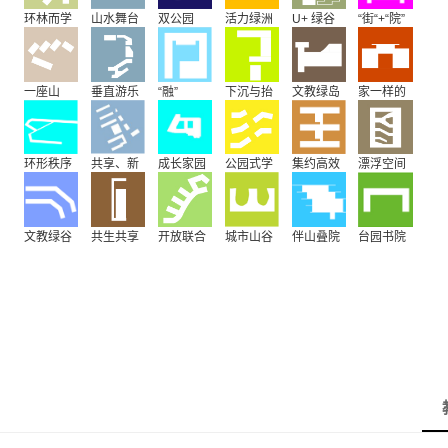
环林而学
山水舞台
双公园
活力绿洲
U+ 绿谷
“街“+“院”
聚动成长
一座山
垂直游乐
“融”
下沉与抬
文教绿岛
家一样的
场
升
温馨
环形秩序
共享、新
成长家园
公园式学
集约高效
漂浮空间
生
校
文教绿谷
共生共享
开放联合
城市山谷
伴山叠院
台园书院