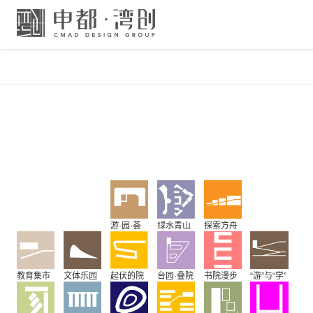
游·园·荟
绿水青山
探索方舟
教育集市
文体乐园
起伏的院
台园·叠院
书院漫步
“游”与“学”
落