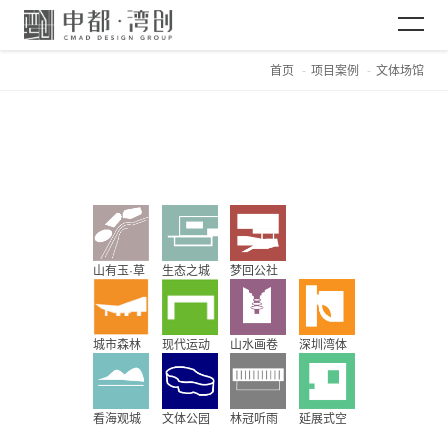
首页
项目案例
文体场馆
网站首页
关于CMAD
项目案例
山有玉·草
生态之城
梦回公社
新闻资讯
木润
城市森林
现代运动
山水画卷
深圳湾体
加入CMAD
育新天地
看海观城
文体公园
林冠听雨
延展式空
间