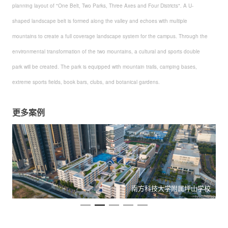
planning layout of "One Belt, Two Parks, Three Axes and Four Districts". A U-
shaped landscape belt is formed along the valley and echoes with multiple
mountains to create a full coverage landscape system for the campus. Through the
environmental transformation of the two mountains, a cultural and sports double
park will be created. The park is equipped with mountain trails, camping bases,
extreme sports fields, book bars, clubs, and botanical gardens.
更多案例
地
南方科技大学附属坪山学校