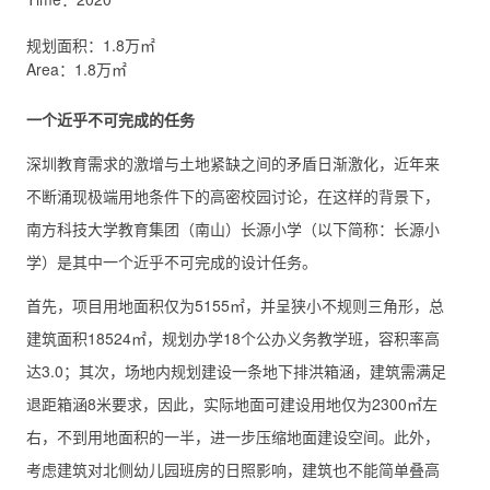
规划面积：1.8万㎡
Area：1.8万㎡
一个近乎不可完成的任务
深圳教育需求的激增与土地紧缺之间的矛盾日渐激化，近年来
不断涌现极端用地条件下的高密校园讨论，在这样的背景下，
南方科技大学教育集团（南山）长源小学（以下简称：长源小
学）是其中一个近乎不可完成的设计任务。
首先，项目用地面积仅为5155㎡，并呈狭小不规则三角形，总
建筑面积18524㎡，规划办学18个公办义务教学班，容积率高
达3.0；其次，场地内规划建设一条地下排洪箱涵，建筑需满足
退距箱涵8米要求，因此，实际地面可建设用地仅为2300㎡左
右，不到用地面积的一半，进一步压缩地面建设空间。此外，
考虑建筑对北侧幼儿园班房的日照影响，建筑也不能简单叠高