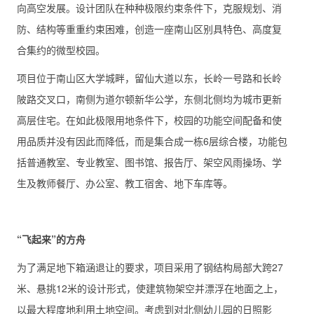
向高空发展。设计团队在种种极限约束条件下，克服规划、消
防、结构等重重约束困难，创造一座南山区别具特色、高度复
合集约的微型校园。
项目位于南山区大学城畔，留仙大道以东，长岭一号路和长岭
陂路交叉口，南侧为道尔顿新华公学，东侧北侧均为城市更新
高层住宅。在如此极限用地条件下，校园的功能空间配备和使
用品质并没有因此而降低，而是集合成一栋6层综合楼，功能包
括普通教室、专业教室、图书馆、报告厅、架空风雨操场、学
生及教师餐厅、办公室、教工宿舍、地下车库等。
“飞起来”的
方舟
为了满足地下箱涵退让的要求，项目采用了钢结构局部大跨27
米、悬挑12米的设计形式，使建筑物架空并漂浮在地面之上，
以最大程度地利用土地空间。考虑到对北侧幼儿园的日照影