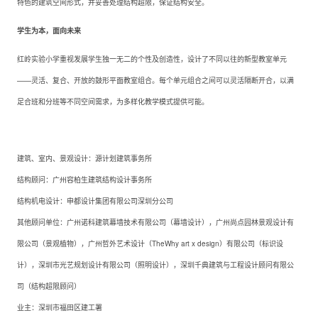
特色的建筑空间形式，并妥善处理结构超限，保证结构安全。
学生为本，面向未来
红岭实验小学重视发展学生独一无二的个性及创造性，设计了不同以往的新型教室单元
——灵活、复合、开放的鼓形平面教室组合。每个单元组合之间可以灵活隔断开合，以满
足合班和分班等不同空间需求，为多样化教学模式提供可能。
建筑、室内、景观设计：源计划建筑事务所
结构顾问：广州容柏生建筑结构设计事务所
结构机电设计：申都设计集团有限公司深圳分公司
其他顾问单位：广州诺科建筑幕墙技术有限公司（幕墙设计），广州尚点园林景观设计有
限公司（景观植物），广州哲外艺术设计（TheWhy art x design）有限公司（标识设
计），深圳市光艺规划设计有限公司（照明设计），深圳千典建筑与工程设计顾问有限公
司（结构超限顾问）
业主：深圳市福田区建工署