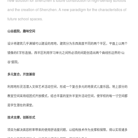
new solution for Shenzhen’s future construction of high-density schools
and the creation of Shenzhen. A new paradigm for the characteristics of
future school spaces.
山谷庭院，趣味空间
设计将建筑几乎满铺可以建设的用地，建筑分为东西高度不同的两个半区，平面上以两个
镜像的E字形连接。西半区利用学习单元之间所必须的间距创造出两个曲线形边界的“山
谷”庭院。
多元复合，开放兼容
利用地形灵活潜入文体艺术活动空间，形成一个复合多元的地景式儿童乐园。地上部分的
教室空间采用组团式开放模式，结合丰富的室外半室外活动空间，使学校的每一寸空间都
是学生潜在的课堂。
技术支撑，创新形式
项目为解决高容积率带来的使用舒适度问题，以结构技术作为支撑和保障，得以实现诸多