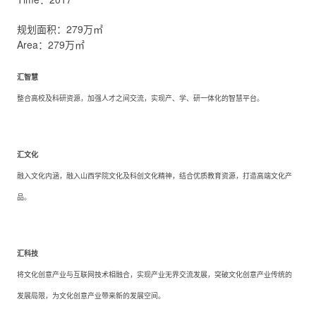
规划面积：279万㎡
Area：279万㎡
汇智慧
整合高校及科研资源，加强人才之间交流，实现产、学、研一体化的智慧平台。
汇文化
融入文化内涵，融入山西学院文化及科创文化精神，结合优质教育资源，打造高端文化产
品。
汇科技
将文化创意产业与互联网技术相融合，实现产业无界交流发展，突破文化创意产业传统的
发展局限，为文化创意产业带来新的发展空间。