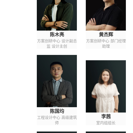
陈木亮
黄杰辉
方案创研中心 设计副总
方案创研中心 部门经理
监 设计主创
助理
陈国均
李茜
工程设计中心 高级建筑
师
室内组组长