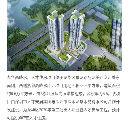
龙华高峰水厂人才住房项目位于龙华区福龙路与龙美路交汇处东
南侧，西侧紧邻高峰水库，项目用地面积8306平方米，建筑面积
约6.6万平方米，由2栋47层超高层塔楼组成，容积率为5.5。该项
目
由深
圳市
人才安居集团与深圳市深水龙华水务有限公司合作开
发建
设，
为龙华区2020年第
三批重大项目暨人才安居工程，
预计
可提供607套人才住房。