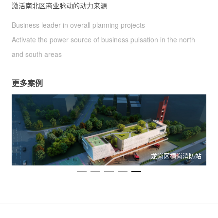
激活南北区商业脉动的动力来源
Business leader in overall planning projects
Activate the power source of business pulsation in the north
and south areas
更多案例
区
龙岗区横岗消防站