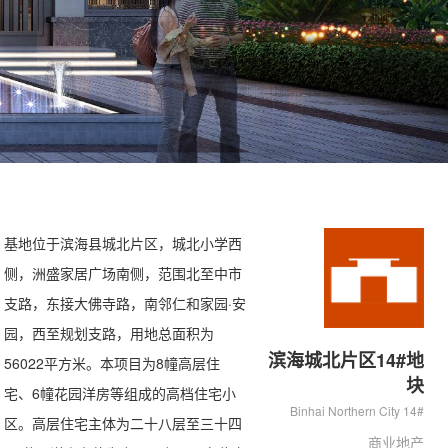
基地位于滨海县城北片区，城北小学西
侧，洲盛家居广场南侧，范围北至中市
支路，东接大佛寺路，南邻仁和家园·安
园，西至规划支路，用地总面积为
滨海城北片区14#地
56022平方米。本项目为8幢高层住
块
宅、6幢花园洋房等组成的高档住宅小
Binhai Northern City 14#
区。高层住宅主体为二十八层至三十四
商业地产